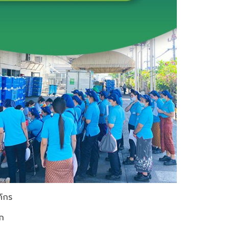
์กร
ก