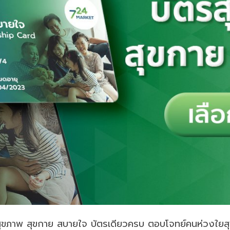
สุขภาพ สุขกาย สบายใจ บัตรเดียวครบ ตอบโจทย์คนห่วงใยส