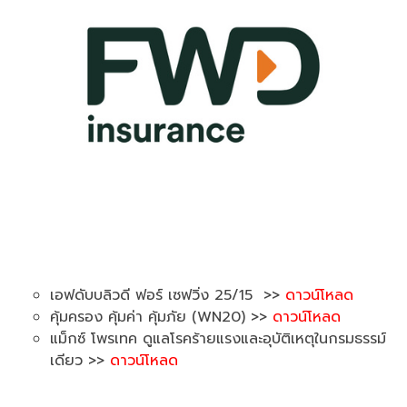
เอฟดับบลิวดี ฟอร์ เซฟวิ่ง 25/15 >>
ดาวน์โหลด
คุ้มครอง คุ้มค่า คุ้มภัย (WN20) >>
ดาวน์โหลด
แม็กซ์ โพรเทค ดูแลโรคร้ายแรงและอุบัติเหตุในกรมธรรม์
เดียว >>
ดาวน์โหลด