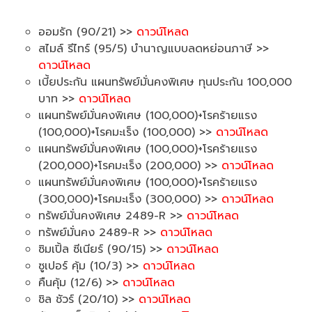
ออมรัก (90/21) >>
ดาวน์โหลด
สไมล์ รีไทร์ (95/5) บำนาญแบบลดหย่อนภาษี >>
ดาวน์โหลด
เบี้ยประกัน แผนทรัพย์มั่นคงพิเศษ ทุนประกัน 100,000
บาท >>
ดาวน์โหลด
แผนทรัพย์มั่นคงพิเศษ (100,000)+โรคร้ายแรง
(100,000)+โรคมะเร็ง (100,000) >>
ดาวน์โหลด
แผนทรัพย์มั่นคงพิเศษ (100,000)+โรคร้ายแรง
(200,000)+โรคมะเร็ง (200,000) >>
ดาวน์โหลด
แผนทรัพย์มั่นคงพิเศษ (100,000)+โรคร้ายแรง
(300,000)+โรคมะเร็ง (300,000) >>
ดาวน์โหลด
ทรัพย์มั่นคงพิเศษ 2489-R >>
ดาวน์โหลด
ทรัพย์มั่นคง 2489-R >>
ดาวน์โหลด
ซิมเปิ้ล ซีเนียร์ (90/15) >>
ดาวน์โหลด
ซูเปอร์ คุ้ม (10/3) >>
ดาวน์โหลด
คืนคุ้ม (12/6) >>
ดาวน์โหลด
ชิล ชัวร์ (20/10) >>
ดาวน์โหลด