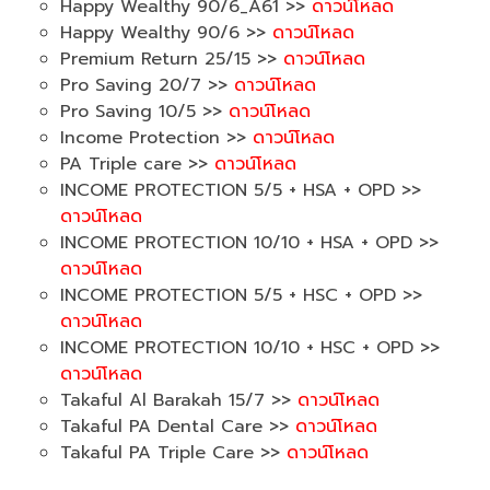
Happy Wealthy 90/6_A61 >>
ดาวน์โหลด
Happy Wealthy 90/6 >>
ดาวน์โหลด
Premium Return 25/15 >>
ดาวน์โหลด
Pro Saving 20/7 >>
ดาวน์โหลด
Pro Saving 10/5 >>
ดาวน์โหลด
Income Protection >>
ดาวน์โหลด
PA Triple care >>
ดาวน์โหลด
INCOME PROTECTION 5/5 + HSA + OPD >>
ดาวน์โหลด
INCOME PROTECTION 10/10 + HSA + OPD >>
ดาวน์โหลด
INCOME PROTECTION 5/5 + HSC + OPD >>
ดาวน์โหลด
INCOME PROTECTION 10/10 + HSC + OPD >>
ดาวน์โหลด
Takaful Al Barakah 15/7 >>
ดาวน์โหลด
Takaful PA Dental Care >>
ดาวน์โหลด
Takaful PA Triple Care >>
ดาวน์โหลด