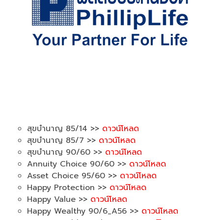
สุขบำนาญ 85/14 >>
ดาวน์โหลด
สุขบำนาญ 85/7 >>
ดาวน์โหลด
สุขบำนาญ 90/60 >>
ดาวน์โหลด
Annuity Choice 90/60 >>
ดาวน์โหลด
Asset Choice 95/60 >>
ดาวน์โหลด
Happy Protection >>
ดาวน์โหลด
Happy Value >>
ดาวน์โหลด
Happy Wealthy 90/6_A56 >>
ดาวน์โหลด