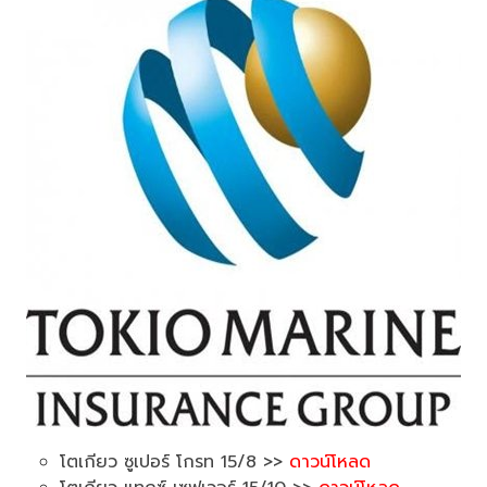
โตเกียว ซูเปอร์ โกรท 15/8 >>
ดาวน์โหลด