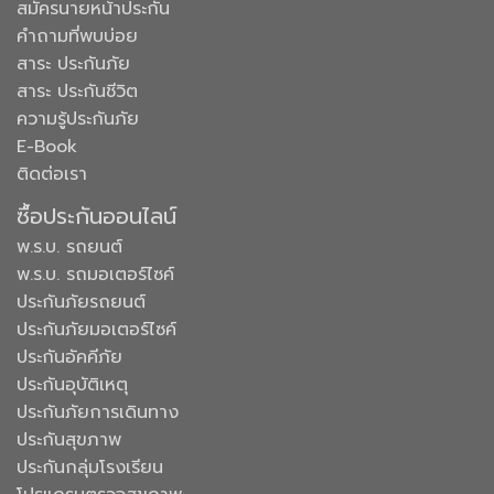
สมัครนายหน้าประกัน
คำถามที่พบบ่อย
สาระ ประกันภัย
สาระ ประกันชีวิต
ความรู้ประกันภัย
E-Book
ติดต่อเรา
ซื้อประกันออนไลน์
พ.ร.บ. รถยนต์
พ.ร.บ. รถมอเตอร์ไซค์
ประกันภัยรถยนต์
ประกันภัยมอเตอร์ไซค์
ประกันอัคคีภัย
ประกันอุบัติเหตุ
ประกันภัยการเดินทาง
ประกันสุขภาพ
ประกันกลุ่มโรงเรียน