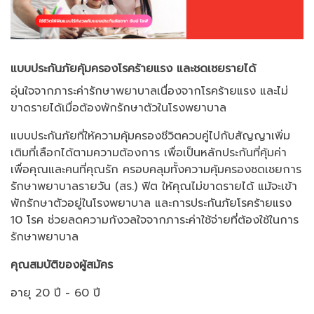
แบบประกันภัยคุ้มครองโรคร้ายแรง และชดเชยรายได้
อุ่นใจจากภาระค่ารักษาพยาบาลเนื่องจากโรคร้ายแรง และไม่
ขาดรายได้เมื่อต้องพักรักษาตัวในโรงพยาบาล
แบบประกันภัยที่ให้ความคุ้มครองชีวิตควบคู่ไปกับสัญญาเพิ่ม
เติมที่เลือกได้ตามความต้องการ เพื่อเป็นหลักประกันที่คุ้มค่า
เพื่อคุณและคนที่คุณรัก ครอบคลุมทั้งความคุ้มครองชดเชยการ
รักษาพยาบาลรายวัน (สร.) ฟิต ให้คุณไม่ขาดรายได้ แม้จะเข้า
พักรักษาตัวอยู่ในโรงพยาบาล และการประกันภัยโรคร้ายแรง
10 โรค ช่วยลดความกังวลใจจากภาระค่าใช้จ่ายที่ต้องใช้ในการ
รักษาพยาบาล
คุณสมบัติของผู้สมัคร
อายุ 20 ปี - 60 ปี