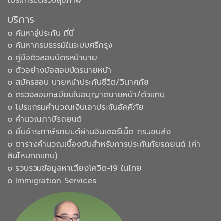
โปรแกรมตรวจสุขภาพ
บริการ
๐ ค้นหาอู่ประกัน ที่นี่
๐ ค้นหากรมธรรม์ในระบบศรีกรุง
๐ คู่มือติวสอบบัตรหน้านาย
๐ ตัวอย่างข้อสอบบัตรนายหน้า
๐ สมัครสอบ นายหน้าประกันชีวิต/วินาศภัย
๐ ตรวจสอบทะเบียนใบอนุญาตนายหน้า/ตัวแทน
๐ โปรแกรมคำนวณเงินเอาประกันอัคคีภัย
๐ คำนวณภาษีรถยนต์
๐ ยื่นชำระภาษีรถยนต์ผ่านอินเตอร์เน็ต กรมขนส่ง
๐ ตารางคำนวณเบื้องต้นสำหรับการประกันภัยรถยนต์ (ค่า
สินไหมทดแทน)
๐ รวบรวมข้อมูลหาเตียงโควิด-19 ในไทย
๐ Immigration Services