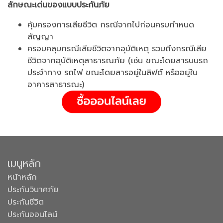
ลักษณะเด่นของแบบประกันภัย
คุ้มครองการเสียชีวิต กรณีจากไปก่อนครบกำหนด
สัญญา
ครอบคลุมกรณีเสียชีวิตจากอุบัติเหตุ รวมถึงกรณีเสีย
ชีวิตจากอุบัติเหตุสาธารณภัย (เช่น ขณะโดยสารบนรถ
ประจำทาง รถไฟ ขณะโดยสารอยู่ในลิฟต์ หรืออยู่ใน
อาคารสาธารณะ)
เมนูหลัก
หน้าหลัก
ประกันวินาศภัย
ประกันชีวิต
ประกันออนไลน์