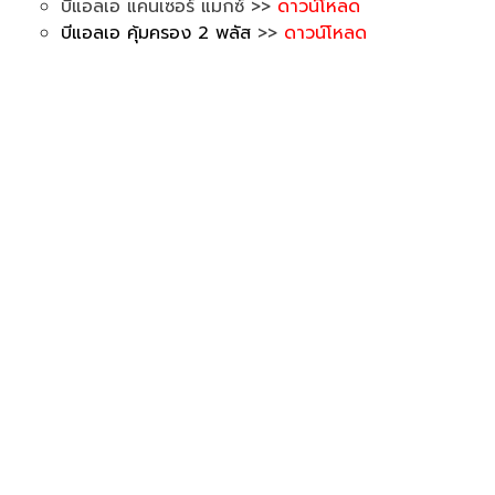
บีแอลเอ แคนเซอร์ แมกซ์ >>
ดาวน์โหลด
บีแอลเอ คุ้มครอง 2 พลัส
>>
ดาวน์โหลด