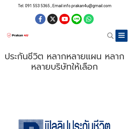
Tel. 091 553 5365 , Email info.prakan4u@gmail.com
ประกันชีวิต หลากหลายแผน หลาก
หลายบริษัทให้เลือก