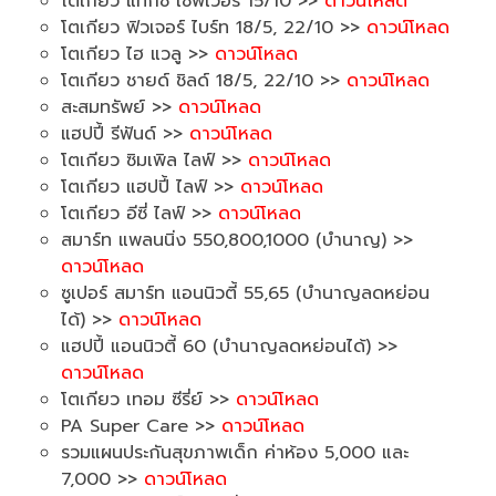
โตเกียว แทกซ์ เซฟเวอร์ 15/10 >>
ดาวน์โหลด
โตเกียว ฟิวเจอร์ ไบร์ท 18/5, 22/10 >>
ดาวน์โหลด
โตเกียว ไฮ แวลู >>
ดาวน์โหลด
โตเกียว ชายด์ ชิลด์ 18/5, 22/10 >>
ดาวน์โหลด
สะสมทรัพย์ >>
ดาวน์โหลด
แฮปปี้ รีฟันด์ >>
ดาวน์โหลด
โตเกียว ซิมเพิล ไลฟ์ >>
ดาวน์โหลด
โตเกียว แฮปปี้ ไลฟ์ >>
ดาวน์โหลด
โตเกียว อีซี่ ไลฟ์ >>
ดาวน์โหลด
สมาร์ท แพลนนิ่ง 550,800,1000 (บำนาญ) >>
ดาวน์โหลด
ซูเปอร์ สมาร์ท แอนนิวตี้ 55,65 (บำนาญลดหย่อน
ได้) >>
ดาวน์โหลด
แฮปปี้ แอนนิวตี้ 60 (บำนาญลดหย่อนได้) >>
ดาวน์โหลด
โตเกียว เทอม ซีรี่ย์ >>
ดาวน์โหลด
PA Super Care >>
ดาวน์โหลด
รวมแผนประกันสุขภาพเด็ก ค่าห้อง 5,000 และ
7,000 >>
ดาวน์โหลด