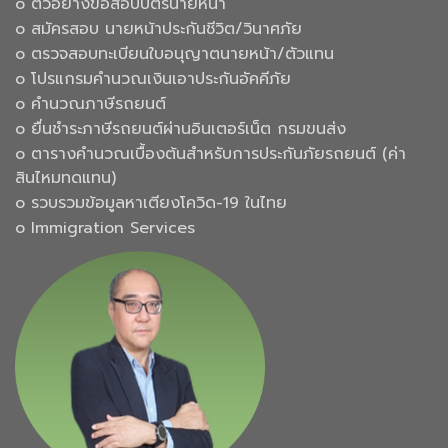
๐ ตัวอย่างข้อสอบบัตรนายหน้า
๐ สมัครสอบ นายหน้าประกันชีวิต/วินาศภัย
๐ ตรวจสอบทะเบียนใบอนุญาตนายหน้า/ตัวแทน
๐ โปรแกรมคำนวณเงินเอาประกันอัคคีภัย
๐ คำนวณภาษีรถยนต์
๐ ยื่นชำระภาษีรถยนต์ผ่านอินเตอร์เน็ต กรมขนส่ง
๐ ตารางคำนวณเบื้องต้นสำหรับการประกันภัยรถยนต์ (ค่า
สินไหมทดแทน)
๐ รวบรวมข้อมูลหาเตียงโควิด-19 ในไทย
๐ Immigration Services