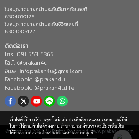
ใบอนุญาตนายหน้าประกันวินาศภัยเลขที่
6304010128
ใบอนุญาตนายหน้าประกันชีวิตเลขที่
6303006127
ติดต่อเรา
โทร:
091 553 5365
ไลน์: @prakan4u
อีเมล:
info.prakan4u@gmail.com
Facebook: @prakan4u
Facebook: @prakan4u.life
เว็บไซต์นี้มีการใช้งานคุกกี้ เพื่อเพิ่มประสิทธิภาพและประสบการณ์ที่ดี
ในการใช้งานเว็บไซต์ของท่าน ท่านสามารถอ่านรายละเอียดเพิ่มเติม
© Copyright 2021 All Rights Reserved. www.prakan-4u.com
ได้ที่
นโยบายความเป็นส่วนตัว
และ
นโยบายคุกกี้