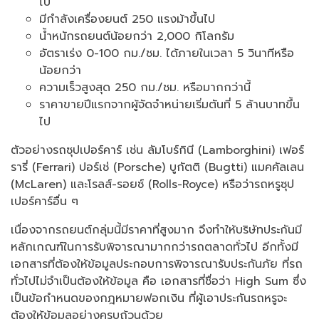
ไป
มีกำลังเครื่องยนต์ 250 แรงม้าขึ้นไป
น้ำหนักรถยนต์น้อยกว่า 2,000 กิโลกรัม
อัตราเร่ง 0-100 กม./ชม. ได้ภายในเวลา 5 วินาทีหรือ
น้อยกว่า
ความเร็วสูงสุด 250 กม./ชม. หรือมากกว่านี้
ราคาขายปีแรกจากผู้จัดจำหน่ายเริ่มตันที่ 5 ล้านบาทขึ้น
ไป
ตัวอย่างรถซุปเปอร์คาร์ เช่น ลัมโบร์กินี (Lamborghini) เฟอร์
รารี่ (Ferrari) ปอร์เช่ (Porsche) บูกัตติ (Bugtti) แมคคัลเลน
(McLaren) และโรลส์-รอยซ์ (Rolls-Royce) หรือว่ารถหรูซุป
เปอร์คาร์อื่น ๆ
เนื่องจากรถยนต์กลุ่มนี้มีราคาที่สูงมาก จึงทำให้บริษัทประกันมี
หลักเกณฑ์ในการรับพิจารณามากกว่ารถตลาดทั่วไป อีกทั้งมี
เอกสารที่ต้องให้ข้อมูลประกอบการพิจารณารับประกันภัย ที่รถ
ทั่วไปไม่จำเป็นต้องให้ข้อมูล คือ เอกสารที่ชื่อว่า High Sum ซึ่ง
เป็นข้อกำหนดของกฎหมายฟอกเงิน ที่ผู้เอาประกันรถหรูจะ
ต้องให้ข้อมูลอย่างครบถ้วนด้วย