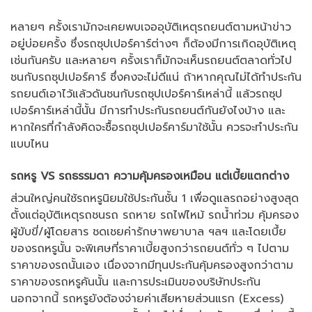
หลายๆ ครั้งเรามักจะเคยพบเจออุบัติเหตุรถยนต์ตามหน้าข่าว
อยู่บ่อยครั้ง ซึ่งรถซุปเปอร์คาร์ต่างๆ ก็ต้องมีการเกิดอุบัติเหตุ
เช่นกันครับ และหลายๆ ครั้งเราก็มักจะเห็นรถยนต์ตลาดทั่วไป
ชนกับรถซุปเปอร์คาร์ ซึ่งคงจะไม่ดีแน่ ถ้าหากคุณไม่ได้ทำประกัน
รถยนต์เอาไว้แล้วดันชนกับรถซุปเปอร์คาร์เหล่านี้ แล้วรถซุป
เปอร์คาร์เหล่านี้นั้น มีการทำประกันรถยนต์กันยังไงบ้าง และ
หากใครที่กำลังคิดจะซื้อรถซุปเปอร์คาร์มาใช้นั้น ควรจะทำประกัน
แบบไหน
รถหรู VS รถธรรมดา ความคุ้มครองเหมือน แต่เบี้ยแตกต่าง
ส่วนใหญ่คนใช้รถหรูนิยมใช้ประกันชั้น 1 เพื่อดูแลรถอย่างสูงสุด
ตั้งแต่อุบัติเหตุรถชนรถ รถหาย รถไฟไหม้ รถน้ำท่วม คุ้มครอง
ผู้ขับขี่/ผู้โดยสาร ชดเชยค่ารักษาพยาบาล ฯลฯ และโดยเบึ้ย
ของรถหรูนั้น จะพิเศษที่ราคาเบี้ยสูงกว่ารถยนต์ทั่ว ๆ ไปตาม
ราคาของรถนั้นเอง เนื่องจากมีทุนประกันคุ้มครองสูงกว่าตาม
ราคาของรถหรูคันนั้น และการประเมินของบริษัทประกัน
นอกจากนี้ รถหรูยังต้องจ่ายค่าเสียหายส่วนแรก (Excess)