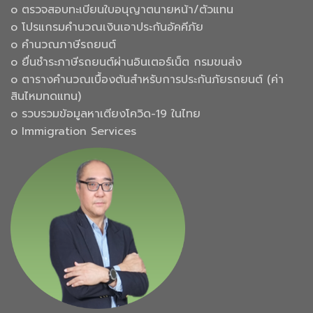
๐ ตรวจสอบทะเบียนใบอนุญาตนายหน้า/ตัวแทน
๐ โปรแกรมคำนวณเงินเอาประกันอัคคีภัย
๐ คำนวณภาษีรถยนต์
๐ ยื่นชำระภาษีรถยนต์ผ่านอินเตอร์เน็ต กรมขนส่ง
๐ ตารางคำนวณเบื้องต้นสำหรับการประกันภัยรถยนต์ (ค่า
สินไหมทดแทน)
๐ รวบรวมข้อมูลหาเตียงโควิด-19 ในไทย
๐ Immigration Services