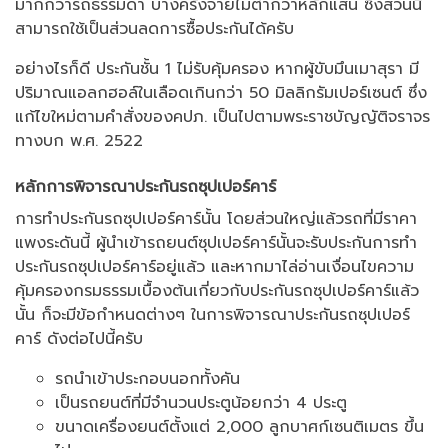
มากกว่ารถธรรมดา บางครั้งจ่ายไม่ต่ำกว่าหลักแสน ซึ่งส่วนนี้
สามารถใช้เป็นส่วนลดการซื้อประกันได้ครับ
อย่างไรก็ดี ประกันชั้น 1 ไม่รับคุ้มครอง หากผู้ขับมึนเมาสุรา มี
ปริมาณแอลกฮอล์ในเลือดเกินกว่า 50 มิลลิกรัมเปอร์เซนต์ ซึ่ง
แก้ไขใหม่ตามคำสั่งของคปภ. เป็นไปตามพระราชบัญญัติจราจร
ทางบก พ.ศ. 2522
หลักการพิจารณาประกันรถซุปเปอร์คาร์
การทำประกันรถซุปเปอร์คาร์นั้น โดยส่วนใหญ่แล้วรถที่มีราคา
แพงระดันนี้ ผู้นำเข้ารถยนต์ซุปเปอร์คาร์นั้นจะรับประกันการทำ
ประกันรถซุปเปอร์คาร์อยู่แล้ว และหากมาไล่อ่านเงื่อนไขความ
คุ้มครองกรมธรรมเบื้องต้นเกี่ยวกับประกันรถซุปเปอร์คาร์แล้ว
นั้น ก็จะมีข้อกำหนดต่างๆ ในการพิจารณาประกันรถซุปเปอร์
คาร์ ดังต่อไปนี้ครับ
รถนำเข้าประกอบนอกทั้งคัน
เป็นรถยนต์ที่มีจำนวนประตูน้อยกว่า 4 ประตู
ขนาดเครื่องยนต์ตั้งแต่ 2,000 ลูกบาศก์เซนติเมตร ขึ้น