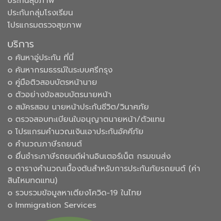
ประกันสุขภาพ
ประกันกลุ่มโรงเรียน
โปรแกรมตรวจสุขภาพ
บริการ
๐ ค้นหาอู่ประกัน ที่นี่
๐ ค้นหากรมธรรม์ในระบบศรีกรุง
๐ คู่มือติวสอบบัตรหน้านาย
๐ ตัวอย่างข้อสอบบัตรนายหน้า
๐ สมัครสอบ นายหน้าประกันชีวิต/วินาศภัย
๐ ตรวจสอบทะเบียนใบอนุญาตนายหน้า/ตัวแทน
๐ โปรแกรมคำนวณเงินเอาประกันอัคคีภัย
๐ คำนวณภาษีรถยนต์
๐ ยื่นชำระภาษีรถยนต์ผ่านอินเตอร์เน็ต กรมขนส่ง
๐ ตารางคำนวณเบื้องต้นสำหรับการประกันภัยรถยนต์ (ค่า
สินไหมทดแทน)
๐ รวบรวมข้อมูลหาเตียงโควิด-19 ในไทย
๐ Immigration Services